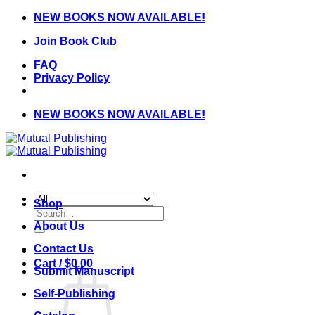
Skip
NEW BOOKS NOW AVAILABLE!
to
Join Book Club
content
FAQ
Privacy Policy
NEW BOOKS NOW AVAILABLE!
Shop
Search
for:
About Us
Contact Us
Cart /
$
0.00
Submit Manuscript
Self-Publishing