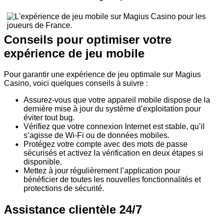
Conseils pour optimiser votre
expérience de jeu mobile
Pour garantir une expérience de jeu optimale sur Magius
Casino, voici quelques conseils à suivre :
Assurez-vous que votre appareil mobile dispose de la
dernière mise à jour du système d’exploitation pour
éviter tout bug.
Vérifiez que votre connexion Internet est stable, qu’il
s’agisse de Wi-Fi ou de données mobiles.
Protégez votre compte avec des mots de passe
sécurisés et activez la vérification en deux étapes si
disponible.
Mettez à jour régulièrement l’application pour
bénéficier de toutes les nouvelles fonctionnalités et
protections de sécurité.
Assistance clientèle 24/7