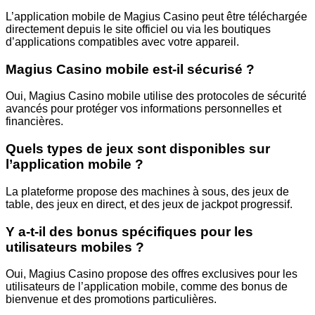
L’application mobile de Magius Casino peut être téléchargée
directement depuis le site officiel ou via les boutiques
d’applications compatibles avec votre appareil.
Magius Casino mobile est-il sécurisé ?
Oui, Magius Casino mobile utilise des protocoles de sécurité
avancés pour protéger vos informations personnelles et
financières.
Quels types de jeux sont disponibles sur
l’application mobile ?
La plateforme propose des machines à sous, des jeux de
table, des jeux en direct, et des jeux de jackpot progressif.
Y a-t-il des bonus spécifiques pour les
utilisateurs mobiles ?
Oui, Magius Casino propose des offres exclusives pour les
utilisateurs de l’application mobile, comme des bonus de
bienvenue et des promotions particulières.