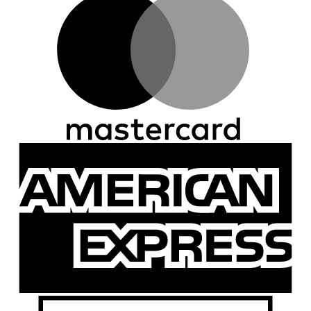
A
E
D