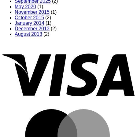
September 2025
(2)
May 2020
(1)
November 2015
(1)
October 2015
(2)
January 2014
(1)
December 2013
(2)
August 2013
(2)
V
M