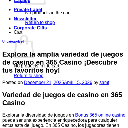
Catalog
Private Label
No products in the cart.
Newsletter
Return to shop
Corporate Gifts
Cart
Uncategorized
Explora la amplia variedad de juegos
de casino en 365 Casino ¡Descubre
No products in the cart.
tus favoritos hoy!
Return to shop
Posted on
December 21, 2025
April 15, 2026
by
samf
Variedad de juegos de casino en 365
Casino
Explorar la diversidad de juegos en
Bonus 365 online casino
puede ser una experiencia enriquecedora para cualquier
entusiasta del juego. En 365 Casino, los jugadores tienen