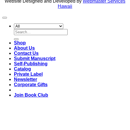
Website Designed and Developed by
Webmaster Services
Hawaii
Search
for:
Shop
About Us
Contact Us
Submit Manuscript
Self-Publishing
Catalog
Private Label
Newsletter
Corporate Gifts
Join Book Club