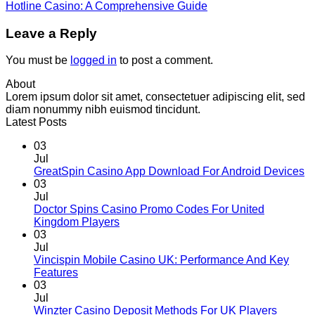
Hotline Casino: A Comprehensive Guide
Leave a Reply
You must be
logged in
to post a comment.
About
Lorem ipsum dolor sit amet, consectetuer adipiscing elit, sed
diam nonummy nibh euismod tincidunt.
Latest Posts
03
Jul
N
GreatSpin Casino App Download For Android Devices
C
03
o
Jul
Gr
Doctor Spins Casino Promo Codes For United
Ca
No
Kingdom Players
A
Comments
03
on
D
Jul
Doctor
Fo
Vincispin Mobile Casino UK: Performance And Key
Spins
An
No
Features
Casino
De
Comments
03
on
Promo
Jul
Vincispin
Codes
No
Winzter Casino Deposit Methods For UK Players